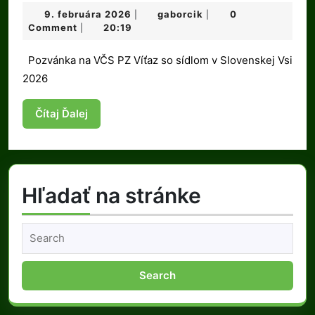
na
9.
gaborcik
9. februára 2026
gaborcik
0
|
|
Výročnú
februára
Comment
20:19
|
členskú
2026
Pozvánka na VČS PZ Víťaz so sídlom v Slovenskej Vsi
schôdzu
2026
PZ
Víťaz
Čítaj
Čítaj Ďalej
2026
Ďalej
Hľadať na stránke
Search
for: