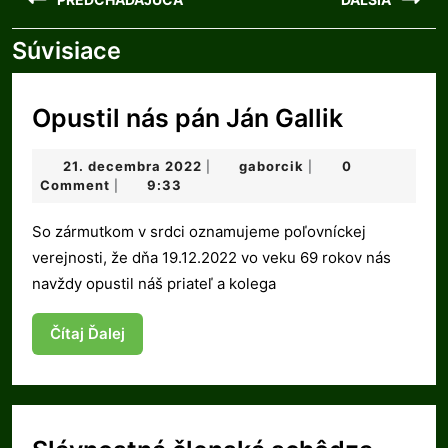
v
článku
Súvisiace
Previous
Next
post:
post:
Opustil
Opustil nás pán Ján Gallik
nás
21.
gaborcik
21. decembra 2022
gaborcik
0
|
|
pán
decembra
Comment
9:33
|
Ján
2022
So zármutkom v srdci oznamujeme poľovníckej
Gallik
verejnosti, že dňa 19.12.2022 vo veku 69 rokov nás
navždy opustil náš priateľ a kolega
Čítaj
Čítaj Ďalej
Ďalej