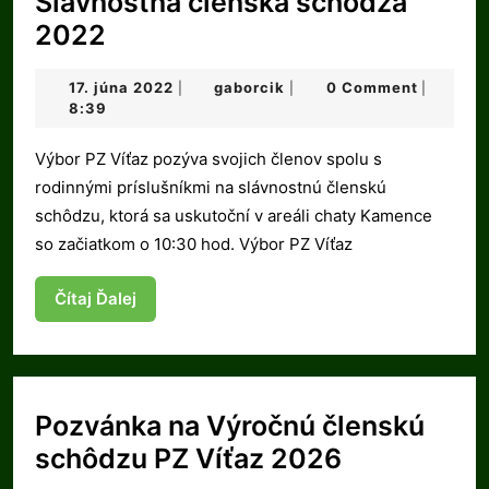
Slávnostná členská schôdza
Slávnostná
2022
členská
17.
gaborcik
17. júna 2022
gaborcik
0 Comment
|
|
|
schôdza
júna
8:39
2022
2022
Výbor PZ Víťaz pozýva svojich členov spolu s
rodinnými príslušníkmi na slávnostnú členskú
schôdzu, ktorá sa uskutoční v areáli chaty Kamence
so začiatkom o 10:30 hod. Výbor PZ Víťaz
Čítaj
Čítaj Ďalej
Ďalej
Pozvánka na Výročnú členskú
Pozvánka
schôdzu PZ Víťaz 2026