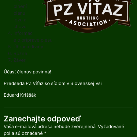
plnení
plánu
lovu a
chovu
Informáci
e o príprave plesu
Úhrada diviny
Rôzne
Záver
Účasť členov povinná!
Predseda PZ Víťaz so sídlom v Slovenskej Vsi
Eduard Kriššák
Zanechajte odpoveď
Vaša e-mailová adresa nebude zverejnená.
Vyžadované
polia sú označené
*