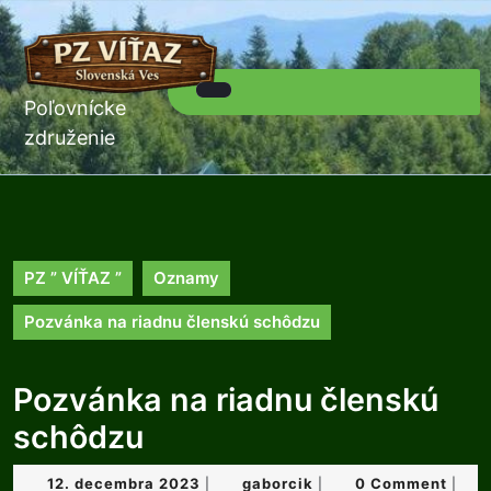
Skip
to
content
Skip
to
Poľovnícke
Open
content
Button
združenie
PZ ” VÍŤAZ ”
Oznamy
Pozvánka na riadnu členskú schôdzu
Pozvánka na riadnu členskú
schôdzu
12.
gaborcik
12. decembra 2023
gaborcik
0 Comment
|
|
|