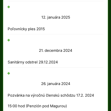
12.
12. januára 2025
januára
Poľovnícky ples 2015
2025
21.
21. decembra 2024
decembra
Sanitárny odstrel 29.12.2024
2024
26.
26. januára 2024
januára
Pozvánka na výročnú členskú schôdzu 17.2. 2024
2024
15:00 hod (Penzión pod Magurou)