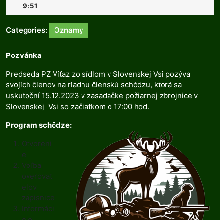
decembra
9:51
2023
Categories:
Oznamy
Pozvánka
Predseda PZ Víťaz zo sídlom v Slovenskej Vsi pozýva
svojich členov na riadnu členskú schôdzu, ktorá sa
uskutoční 15.12.2023 v zasadačke požiarnej zbrojnice v
Slovenskej Vsi so začiatkom o 17:00 hod.
Program schôdze:
Otvoreni
e
Voľba
overovat
eľov
zápisnice
Informáci
e o