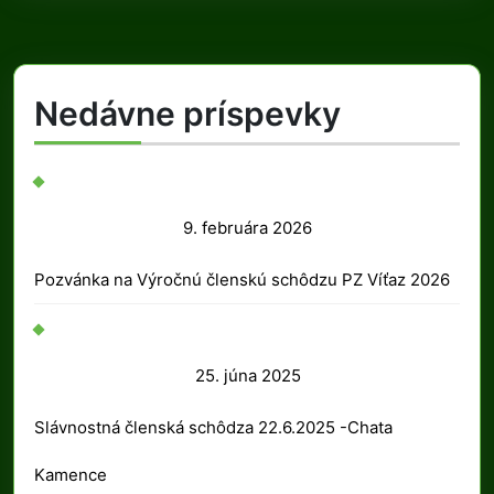
Nedávne príspevky
9.
9. februára 2026
februára
Pozvánka na Výročnú členskú schôdzu PZ Víťaz 2026
2026
25.
25. júna 2025
júna
Slávnostná členská schôdza 22.6.2025 -Chata
2025
Kamence