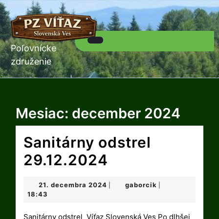
Skip
to
content
Skip
to
Poľovnícke
Open
content
Button
združenie
Mesiac:
december 2024
Sanitárny odstrel
Sanitárny
29.12.2024
odstrel
21.
gaborcik
21. decembra 2024
gaborcik
|
|
29.12.2024
decembra
18:43
2024
Sanitárny odstrel Víťaz Slovenská Ves Po dlhšej