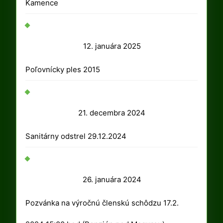
2025
Kamence
12.
12. januára 2025
januára
Poľovnícky ples 2015
2025
21.
21. decembra 2024
decembra
Sanitárny odstrel 29.12.2024
2024
26.
26. januára 2024
januára
Pozvánka na výročnú členskú schôdzu 17.2.
2024