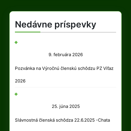
Nedávne príspevky
9.
9. februára 2026
februára
Pozvánka na Výročnú členskú schôdzu PZ Víťaz
2026
2026
25.
25. júna 2025
júna
Slávnostná členská schôdza 22.6.2025 -Chata