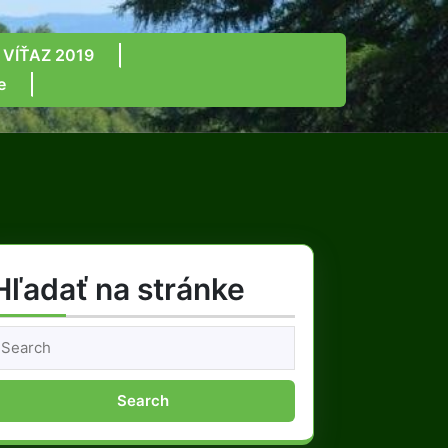
 VÍŤAZ 2019
e
Hľadať na stránke
earch
or: