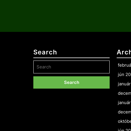
Search
Arc
Search
febru
for:
jún 2
januá
decem
januá
decem
októb
jún 2