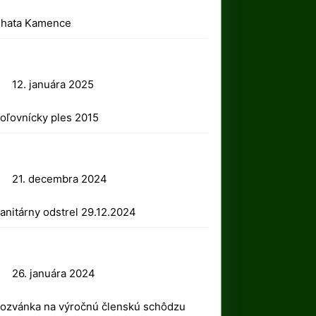
2025
hata Kamence
12.
12. januára 2025
januára
oľovnícky ples 2015
2025
21.
21. decembra 2024
decembra
anitárny odstrel 29.12.2024
2024
26.
26. januára 2024
januára
ozvánka na výročnú členskú schôdzu