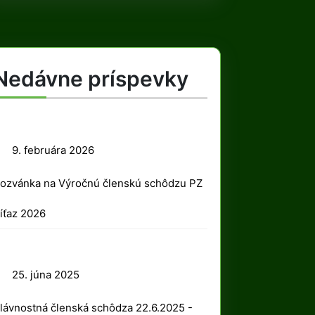
Nedávne príspevky
9.
9. februára 2026
februára
ozvánka na Výročnú členskú schôdzu PZ
2026
íťaz 2026
25.
25. júna 2025
júna
lávnostná členská schôdza 22.6.2025 -