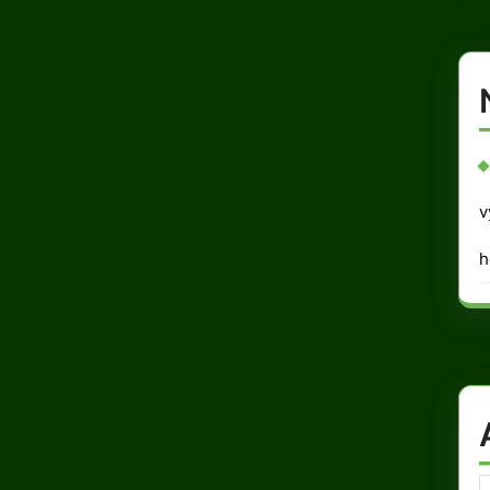
v
h
A