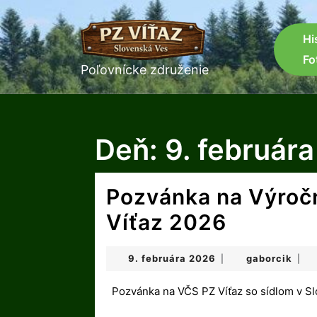
Skip
to
content
Hi
Skip
Fo
to
Poľovnícke združenie
content
Deň:
9. február
Pozvánka na Výroč
Pozván
Víťaz 2026
na
9.
gabo
9. februára 2026
gaborcik
|
|
Výročnú
februára
2026
Pozvánka na VČS PZ Víťaz so sídlom v S
členskú