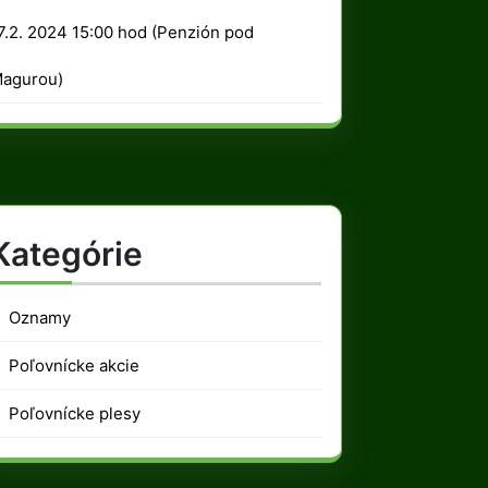
2024
7.2. 2024 15:00 hod (Penzión pod
agurou)
Kategórie
Oznamy
Poľovnícke akcie
Poľovnícke plesy