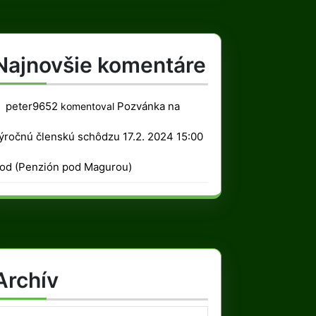
Najnovšie komentáre
peter9652
Pozvánka na
komentoval
ýročnú členskú schôdzu 17.2. 2024 15:00
od (Penzión pod Magurou)
Archív
rchív