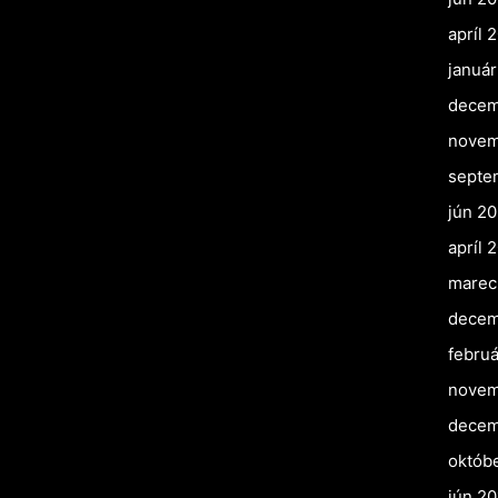
apríl 
januá
decem
novem
septe
jún 2
apríl 
marec
decem
februá
novem
decem
októb
jún 20