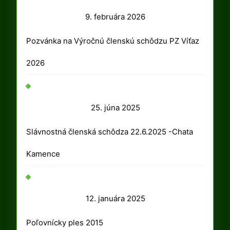
9.
9. februára 2026
februára
Pozvánka na Výročnú členskú schôdzu PZ Víťaz
2026
2026
25.
25. júna 2025
júna
Slávnostná členská schôdza 22.6.2025 -Chata
2025
Kamence
12.
12. januára 2025
januára
Poľovnícky ples 2015