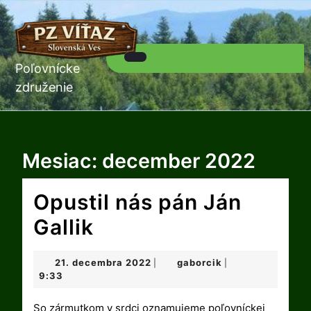
Skip
to
content
Skip
to
Poľovnícke
Open
content
Button
združenie
Mesiac:
december 2022
Opustil nás pán Ján
Opustil
Gallik
nás
21.
gaborcik
21. decembra 2022
gaborcik
|
|
pán
decembra
9:33
2022
Ján
So zármutkom v srdci oznamujeme poľovníckej