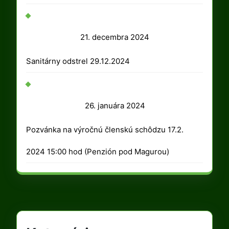
2025
21.
21. decembra 2024
decembra
Sanitárny odstrel 29.12.2024
2024
26.
26. januára 2024
januára
Pozvánka na výročnú členskú schôdzu 17.2.
2024
2024 15:00 hod (Penzión pod Magurou)