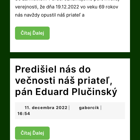
Gallik
verejnosti, že dňa 19.12.2022 vo veku 69 rokov
nás navždy opustil náš priateľ a
Čítaj
Čítaj Ďalej
Ďalej
Predišiel nás do
večnosti náš priateľ,
Pred
pán Eduard Plučinský
nás
11.
gaborcik
11. decembra 2022
gaborcik
|
|
do
decembra
16:54
2022
večn
Čítaj
Čítaj Ďalej
náš
Ďalej