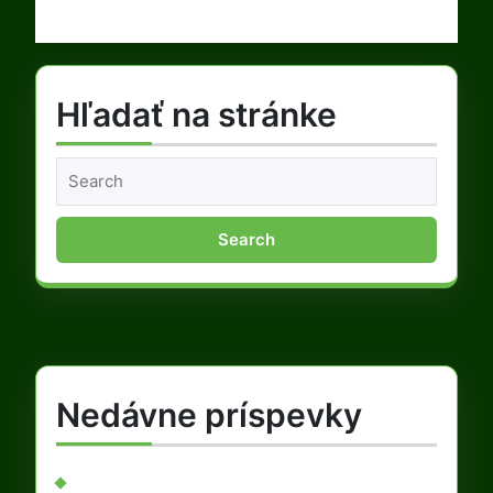
priat
pán
Edua
Hľadať na stránke
Pluč
Search
for:
Nedávne príspevky