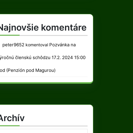
Najnovšie komentáre
peter9652
Pozvánka na
komentoval
ýročnú členskú schôdzu 17.2. 2024 15:00
od (Penzión pod Magurou)
Archív
rchív