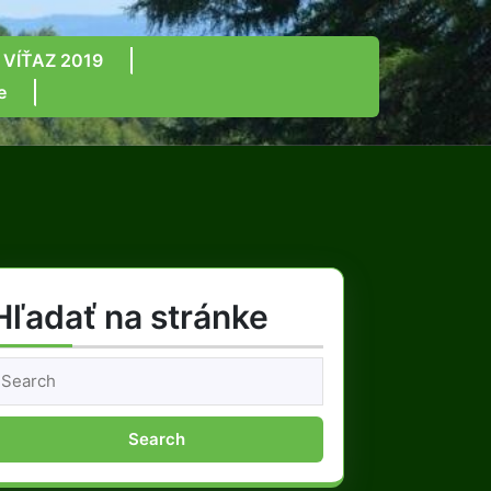
 VÍŤAZ 2019
e
Hľadať na stránke
earch
or: