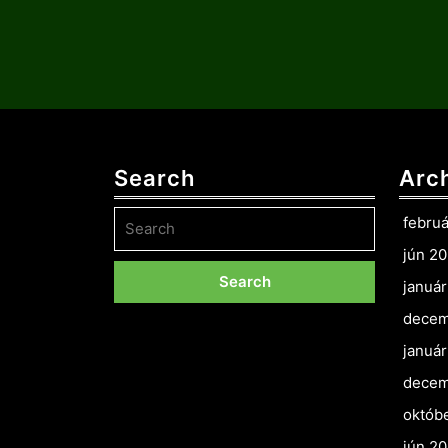
Search
Arc
Search
febru
for:
jún 2
januá
decem
januá
decem
októb
jún 2