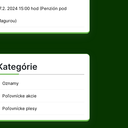
2024
7.2. 2024 15:00 hod (Penzión pod
agurou)
Kategórie
Oznamy
Poľovnícke akcie
Poľovnícke plesy