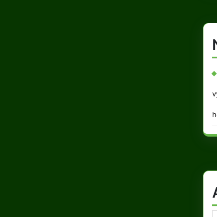
v
h
A