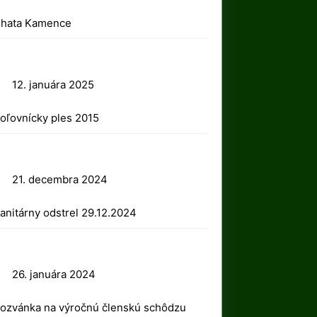
2025
hata Kamence
12.
12. januára 2025
januára
oľovnícky ples 2015
2025
21.
21. decembra 2024
decembra
anitárny odstrel 29.12.2024
2024
26.
26. januára 2024
januára
ozvánka na výročnú členskú schôdzu