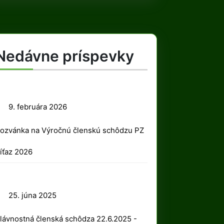
Nedávne príspevky
9.
9. februára 2026
februára
ozvánka na Výročnú členskú schôdzu PZ
2026
íťaz 2026
25.
25. júna 2025
júna
lávnostná členská schôdza 22.6.2025 -