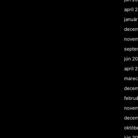
apríl 
januá
decem
novem
septe
jún 2
apríl 
marec
decem
februá
novem
decem
októb
jún 20