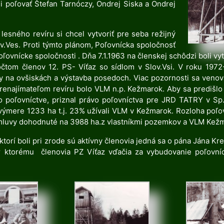
ali poľovať Štefan Tarnóczy, Ondrej Siska a Ondrej
esného revíru si chcel vytvoriť pre seba režijný
v.Ves. Proti týmto plánom, Poľovnícka spoločnosť
poľovnícke spoločnosti . Dňa 7.1.1963 na členskej schôdzi boli 
tom členov 12. PS- Víťaz so sídlom v Slov.Vsi. V roku 197
y na ovšiskách a výstavba posedoch. Viac pozornosti sa venova
prenajímateľom revíru bolo VLM n.p. Kežmarok. Aby sa prediš
 poľovníctve, priznal právo poľovníctva pre JRD TATRY v Sp.B
ýmere 1233 ha t.j. 23% užívali VLM v Kežmarok. Rozloha poľo
zmluvy dohodnuté na 3988 ha.z vlastníkmi pozemkov a VLM Kež
ktorí boli pri zrode sú aktívny členovia jedná sa o pána Jána Kr
ktorému členovia PZ Víťaz vďačia za vybudovanie poľovníck