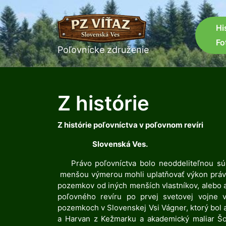
Skip
to
content
Hi
Skip
Fo
to
Poľovnícke združenie
content
Z histórie
Z histórie poľovníctva v poľovnom revíri
Slovenská Ves.
Právo poľovníctva bolo neoddeliteľnou súč
menšou výmerou mohli uplatňovať výkon práva 
pozemkov od iných menších vlastníkov, alebo 
poľovného revíru po prvej svetovej vojne v
pozemkoch v Slovenskej Vsi Vágner, ktorý bol a
a Harvan z Kežmarku a akademický maliar Šo