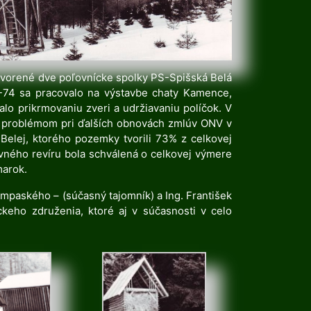
vytvorené dve poľovnícke spolky PS-Spišská Belá
2-74 sa pracovalo na výstavbe chaty Kamence,
lo prikrmovaniu zveri a udržiavaniu políčok. V
lo problémom pri ďalších obnovách zmlúv ONV v
elej, ktorého pozemky tvorili 73% z celkovej
vného revíru bola schválená o celkovej výmere
marok.
empaského – (súčasný tajomník) a Ing. František
eho združenia, ktoré aj v súčasnosti v celo