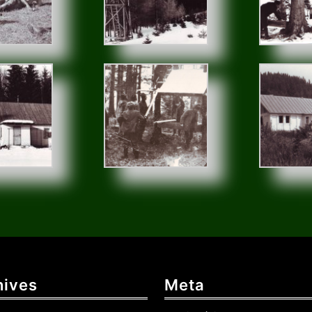
hives
Meta