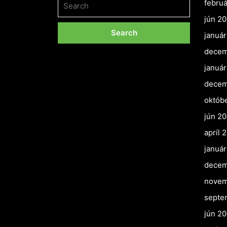
febru
for:
jún 2
januá
decem
januá
decem
októb
jún 2
apríl 
januá
decem
novem
septe
jún 2