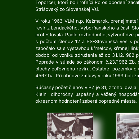
Toporcer, ktorí boli roľníci.Po oslobodení zač
Strišovský zo Slovenskej Vsi.
V roku 1963 VLM n.p. Kežmarok, prenajímateľ l
revír z Lendackého, Výborňanského a časti Slo
protestovala. Padlo rozhodnutie, vytvoriť dve 
s počtom členov 12 a PS-Slovenská Ves s poč
započalo sa s výstavbou kŕmelcov, kŕmnej link
období od vzniku združenia až do 31.12.1982 
Poprade v súlade so zákonom č.23/1962 Zb. o
plochy poľovného revíru. Ostatné pozemky o v
4567 ha. Pri obnove zmluvy v roku 1993 boli 
Súčasný počet členov v PZ je 31, z toho dvaja 
Klein dlhoročný úspešný a vážený hospodár 
okresnom hodnotení zaberá popredné miesta.