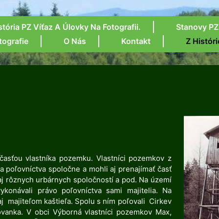
stória PZ Víťaz A Úlovky Na Fotografii.
Stanovy PZ
tografie
O Nás
Kontakt
Z Históri
asťou vlastníka pozemku. Vlastníci pozemkov z
poľovníctva spoločne a mohli aj prenajímať časť
aj rôznych urbárnych spoločností a pod. Na území
ykonávali právo poľovníctva sami majitelia. Na
j majiteľom kaštieľa. Spolu s ním poľovali Cirkev
vanka. V obci Výborná vlastníci pozemkov Max,