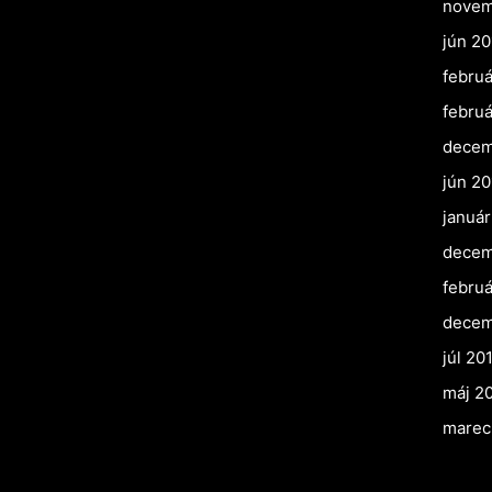
novem
jún 20
februá
februá
decem
jún 20
január
decem
febru
decem
júl 20
máj 2
marec