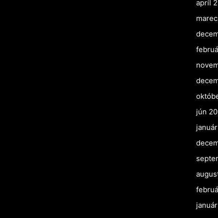
apríl 
marec
decem
februá
novem
decem
októb
jún 20
január
decem
septe
augus
februá
január