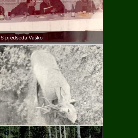
S predseda Vaško