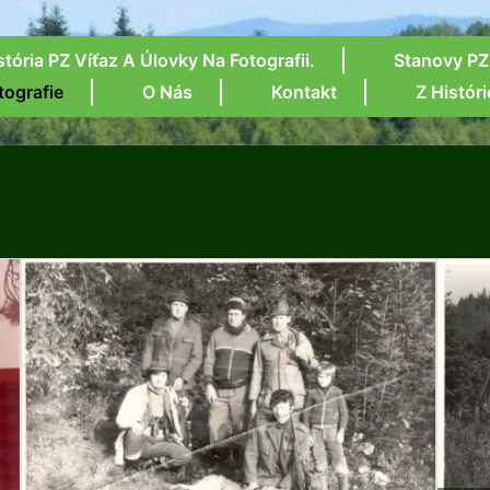
stória PZ Víťaz A Úlovky Na Fotografii.
Stanovy PZ
tografie
O Nás
Kontakt
Z Históri