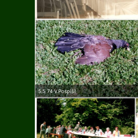
5.5 74 V.Pospíšil