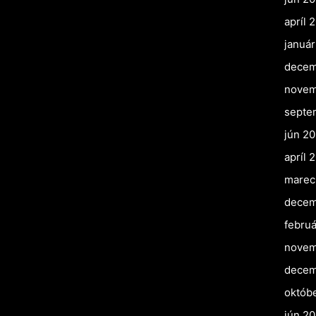
apríl 
januá
decem
novem
septe
jún 2
apríl 
marec
decem
februá
novem
decem
októb
jún 20