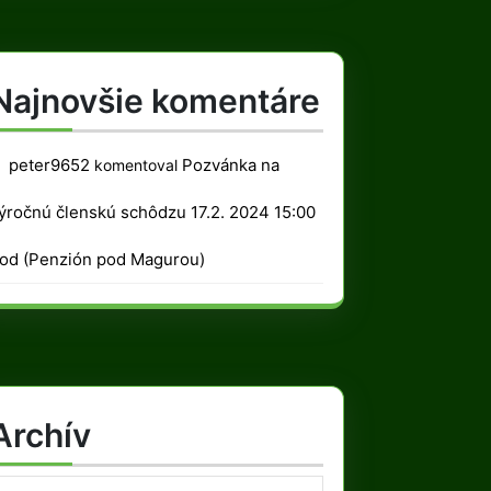
Najnovšie komentáre
peter9652
Pozvánka na
komentoval
ýročnú členskú schôdzu 17.2. 2024 15:00
od (Penzión pod Magurou)
Archív
rchív