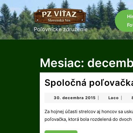
Skip
to
content
Hi
Skip
Fo
to
Poľovnícke združenie
content
Mesiac:
decemb
Spoločná poľovačk
30.
Laco
30. decembra 2015
Laco
|
|
decembra
2015
Za hojnej účasti strelcov aj honcov sa uskutočnila 27.12.2015 v našom združení spoločná
poľovačka, ktorá bola rozdelená do dvoch