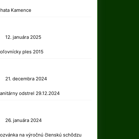
2025
hata Kamence
12.
12. januára 2025
januára
oľovnícky ples 2015
2025
21.
21. decembra 2024
decembra
anitárny odstrel 29.12.2024
2024
26.
26. januára 2024
januára
ozvánka na výročnú členskú schôdzu