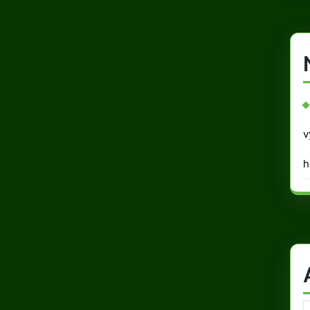
v
h
A