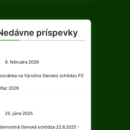
Nedávne príspevky
9.
9. februára 2026
februára
ozvánka na Výročnú členskú schôdzu PZ
2026
íťaz 2026
25.
25. júna 2025
júna
lávnostná členská schôdza 22.6.2025 -