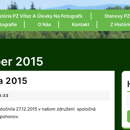
stória PZ Víťaz A Úlovky Na Fotografii.
Stanovy PZ
tografie
O Nás
Kontakt
Z Históri
er 2015
Spoločná
a 2015
poľovačka
8:33
S
2015
f
 pohonov.