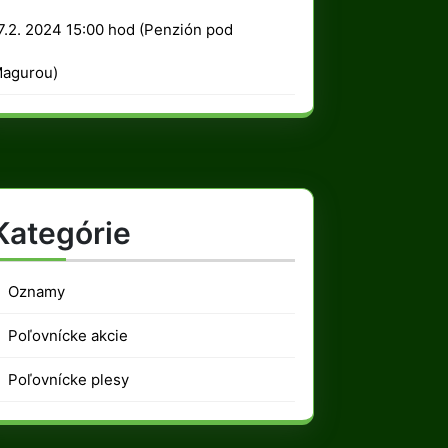
2024
7.2. 2024 15:00 hod (Penzión pod
agurou)
Kategórie
Oznamy
Poľovnícke akcie
Poľovnícke plesy