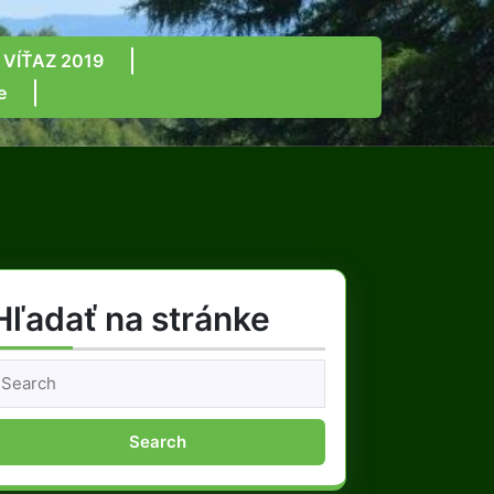
 VÍŤAZ 2019
e
Hľadať na stránke
earch
or: