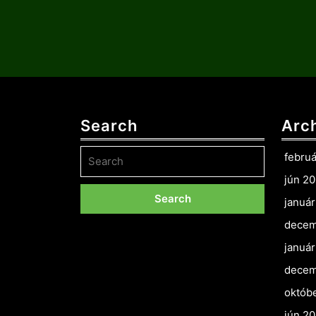
Search
Arc
Search
febru
for:
jún 2
januá
decem
januá
decem
októb
jún 2