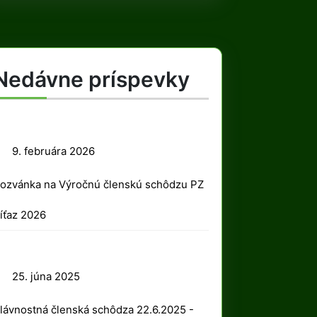
Nedávne príspevky
9.
9. februára 2026
februára
ozvánka na Výročnú členskú schôdzu PZ
2026
íťaz 2026
25.
25. júna 2025
júna
lávnostná členská schôdza 22.6.2025 -