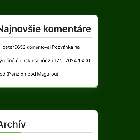
Najnovšie komentáre
peter9652
Pozvánka na
komentoval
ýročnú členskú schôdzu 17.2. 2024 15:00
od (Penzión pod Magurou)
Archív
rchív