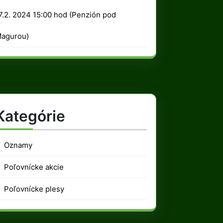
2024
7.2. 2024 15:00 hod (Penzión pod
agurou)
Kategórie
Oznamy
Poľovnícke akcie
Poľovnícke plesy