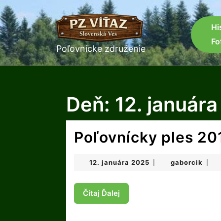
Skip
to
content
Hi
Skip
Fo
to
Poľovnícke združenie
content
Deň:
12. január
Poľovnícky ples 20
12.
gabo
12. januára 2025
gaborcik
|
|
januára
2025
Čítaj
Čítaj Ďalej
Ďalej