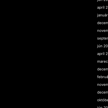
apríl 
januá
decem
novem
septe
jún 2
apríl 
marec
decem
februá
novem
decem
októb
jún 20