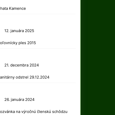
2025
hata Kamence
12.
12. januára 2025
januára
oľovnícky ples 2015
2025
21.
21. decembra 2024
decembra
anitárny odstrel 29.12.2024
2024
26.
26. januára 2024
januára
ozvánka na výročnú členskú schôdzu