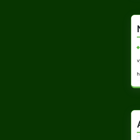
v
h
A