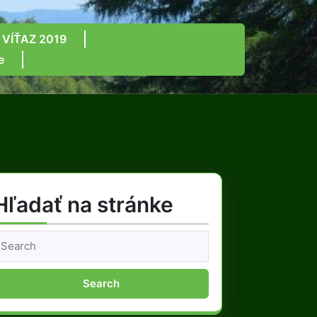
 VÍŤAZ 2019
e
Hľadať na stránke
earch
or: