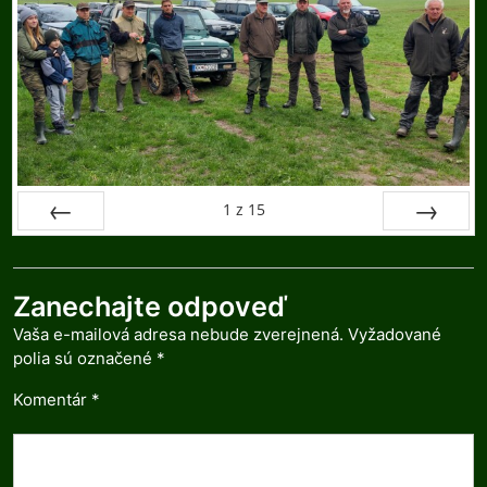
1
z
15
Späť
Ďalej
Zanechajte odpoveď
Vaša e-mailová adresa nebude zverejnená.
Vyžadované
polia sú označené
*
Komentár
*