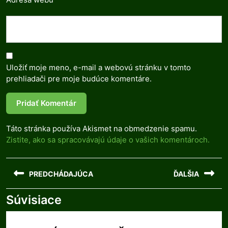
Uložiť moje meno, e-mail a webovú stránku v tomto
prehliadači pre moje budúce komentáre.
Táto stránka používa Akismet na obmedzenie spamu.
Zistite, ako sa spracovávajú údaje o vašich komentároch.
Navigácia
PREDCHÁDAJÚCA
ĎALŠIA
v
článku
Súvisiace
Previous
Next
post:
post: