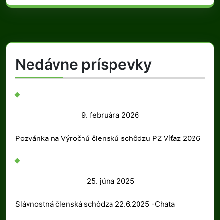
Nedávne príspevky
9.
9. februára 2026
februára
Pozvánka na Výročnú členskú schôdzu PZ Víťaz 2026
2026
25.
25. júna 2025
júna
Slávnostná členská schôdza 22.6.2025 -Chata