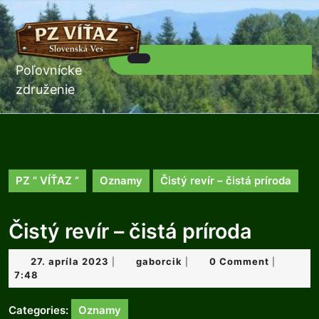
Skip
to
content
Skip
to
Poľovnícke
Open
content
Button
združenie
PZ ” VÍŤAZ ”
Oznamy
Čistý revír – čistá príroda
Čistý revír – čistá príroda
27.
gaborcik
27. apríla 2023
gaborcik
0 Comment
|
|
|
apríla
7:48
2023
Categories:
Oznamy