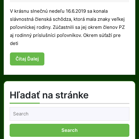
2019
2019
V krásnu slnečnú nedeľu 16.6.2019 sa konala
slávnostná členská schôdza, ktorá mala znaky veľkej
poľovníckej rodiny. Zúčastnili sa jej okrem členov PZ
aj rodinný príslušníci poľovníkov. Okrem súťaží pre
deti
Čítaj
Čítaj Ďalej
Ďalej
Hľadať na stránke
Search
for: