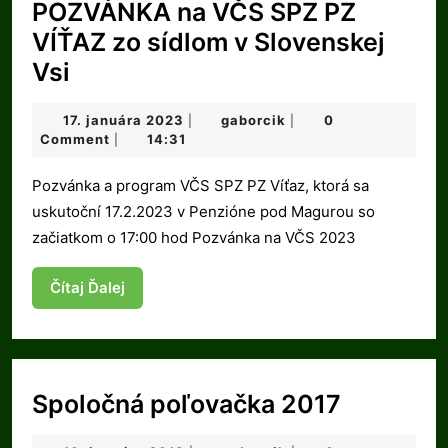
POZVÁNKA na VČS SPZ PZ
VÍŤAZ zo sídlom v Slovenskej
POZVÁNKA
Vsi
na
17.
gaborcik
17. januára 2023
gaborcik
0
|
|
VČS
januára
Comment
14:31
|
SPZ
2023
Pozvánka a program VČS SPZ PZ Víťaz, ktorá sa
PZ
uskutoční 17.2.2023 v Penzióne pod Magurou so
VÍŤAZ
začiatkom o 17:00 hod Pozvánka na VČS 2023
zo
sídlom
Čítaj
Čítaj Ďalej
v
Ďalej
Slovenskej
Vsi
Spoločn
Spoločná poľovačka 2017
poľovač