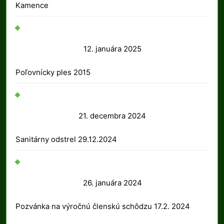
2025
Kamence
12.
12. januára 2025
januára
Poľovnícky ples 2015
2025
21.
21. decembra 2024
decembra
Sanitárny odstrel 29.12.2024
2024
26.
26. januára 2024
januára
Pozvánka na výročnú členskú schôdzu 17.2. 2024