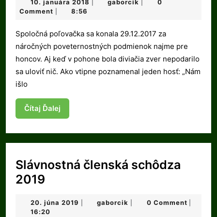
10.
gaborcik
10. januára 2018
gaborcik
0
|
|
2017
januára
Comment
8:56
|
2018
Spoločná poľovačka sa konala 29.12.2017 za
náročných poveternostných podmienok najme pre
honcov. Aj keď v pohone bola diviačia zver nepodarilo
sa uloviť nič. Ako vtipne poznamenal jeden hosť: „Nám
išlo
Čítaj
Čítaj Ďalej
Ďalej
Slávnostná členská schôdza
Slávnostná
2019
členská
20.
gaborcik
20. júna 2019
gaborcik
0 Comment
|
|
|
schôdza
júna
16:20