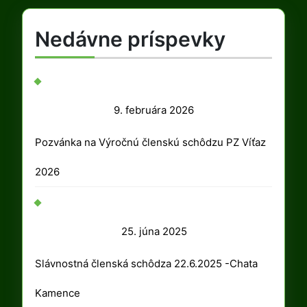
Nedávne príspevky
9.
9. februára 2026
februára
Pozvánka na Výročnú členskú schôdzu PZ Víťaz
2026
2026
25.
25. júna 2025
júna
Slávnostná členská schôdza 22.6.2025 -Chata
2025
Kamence