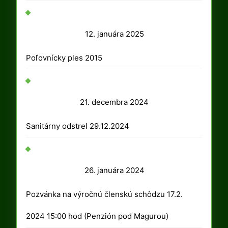
12.
12. januára 2025
januára
Poľovnícky ples 2015
2025
21.
21. decembra 2024
decembra
Sanitárny odstrel 29.12.2024
2024
26.
26. januára 2024
januára
Pozvánka na výročnú členskú schôdzu 17.2.
2024
2024 15:00 hod (Penzión pod Magurou)