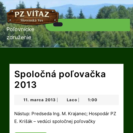
Skip
to
content
Skip
to
Poľovnícke
Open
content
Button
združenie
Spoločná poľovačka
Spoločná
2013
poľovačka
11.
Laco
11. marca 2013
Laco
1:00
|
|
2013
marca
2013
Nástup: Predseda Ing. M. Krajanec; Hospodár PZ
E. Krišák – vedúci spoločnej poľovačky