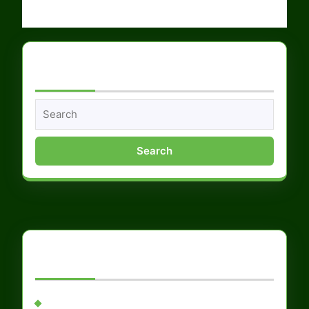
Hľadať na stránke
Search
for:
Nedávne príspevky