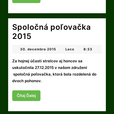
Ďalej
Spoločná poľovačka
Spoločná
2015
poľovačka
30.
Laco
30. decembra 2015
Laco
8:33
|
|
2015
decembra
2015
Za hojnej účasti strelcov aj honcov sa
uskutočnila 27.12.2015 v našom združení
spoločná poľovačka, ktorá bola rozdelená do
dvoch pohonov.
Čítaj
Čítaj Ďalej
Ďalej