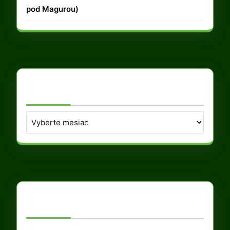
pod Magurou)
Archív
Archív
Meta