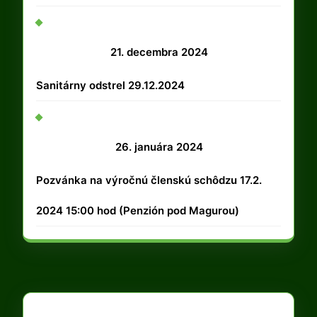
2025
21.
21. decembra 2024
decembra
Sanitárny odstrel 29.12.2024
2024
26.
26. januára 2024
januára
Pozvánka na výročnú členskú schôdzu 17.2.
2024
2024 15:00 hod (Penzión pod Magurou)