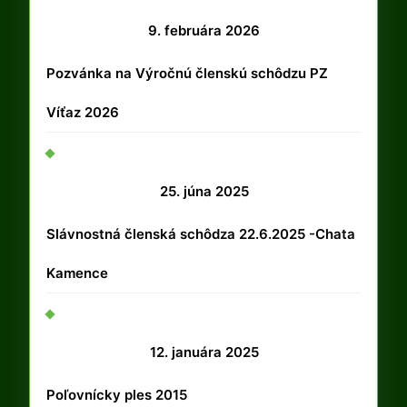
9.
9. februára 2026
februára
Pozvánka na Výročnú členskú schôdzu PZ
2026
Víťaz 2026
25.
25. júna 2025
júna
Slávnostná členská schôdza 22.6.2025 -Chata
2025
Kamence
12.
12. januára 2025
januára
Poľovnícky ples 2015