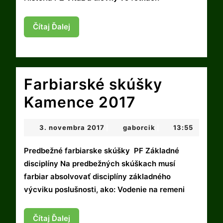
fotografii
Čítaj
Čítaj Ďalej
Ďalej
Farbiarské skúšky
Farbiarské
Kamence 2017
skúšky
3.
gaborcik
3. novembra 2017
gaborcik
13:55
|
|
Kamence
novembra
2017
Predbežné farbiarske skúšky PF Základné
2017
disciplíny Na predbežných skúškach musí
farbiar absolvovať disciplíny základného
výcviku poslušnosti, ako: Vodenie na remeni
Čítaj
Čítaj Ďalej