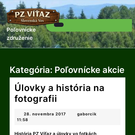
Skip
to
content
Skip
to
Poľovnícke
Open
content
Button
združenie
Kategória:
Poľovnícke akcie
Úlovky a história na
Úlovky
fotografii
a
28.
gaborcik
28. novembra 2017
gaborcik
|
|
história
novembra
11:58
2017
na
História PZ Víťaz a úlovky vo fotkách