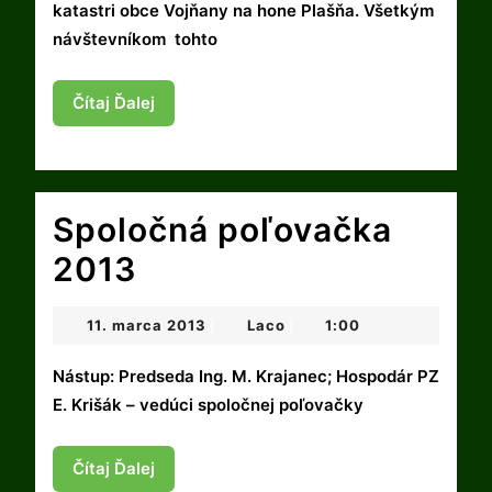
katastri obce Vojňany na hone Plašňa. Všetkým
návštevníkom tohto
Čítaj
Čítaj Ďalej
Ďalej
Spoločná poľovačka
Spoločná
2013
poľovačka
11.
Laco
11. marca 2013
Laco
1:00
|
|
2013
marca
2013
Nástup: Predseda Ing. M. Krajanec; Hospodár PZ
E. Krišák – vedúci spoločnej poľovačky
Čítaj
Čítaj Ďalej
Ďalej