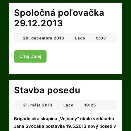
Spoločná poľovačka
Spoločná
29.12.2013
poľovačka
29.
Laco
29. decembra 2013
Laco
9:03
|
|
29.12.2013
decembra
2013
Čítaj
Čítaj Ďalej
Ďalej
Stavba
Stavba posedu
posedu
21.
Laco
21. mája 2013
Laco
19:25
|
|
mája
2013
Brigádnicka skupina „Vojňany“ okolo vedúceho
Jána Svocáka postavila 19.5.2013 nový posed v