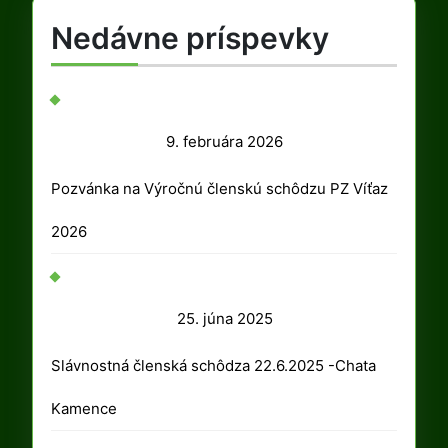
Nedávne príspevky
9.
9. februára 2026
februára
Pozvánka na Výročnú členskú schôdzu PZ Víťaz
2026
2026
25.
25. júna 2025
júna
Slávnostná členská schôdza 22.6.2025 -Chata
2025
Kamence