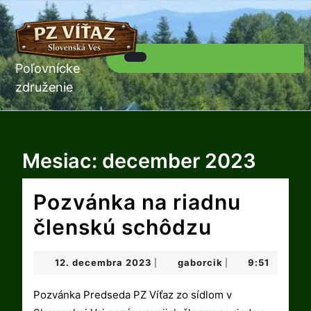
Skip
to
content
Skip
to
Poľovnícke
Open
content
Button
združenie
Mesiac:
december 2023
Pozvánka na riadnu
Pozvánk
členskú schôdzu
na
12.
gaborcik
12. decembra 2023
gaborcik
9:51
|
|
riadnu
decembra
2023
Pozvánka Predseda PZ Víťaz zo sídlom v
členskú