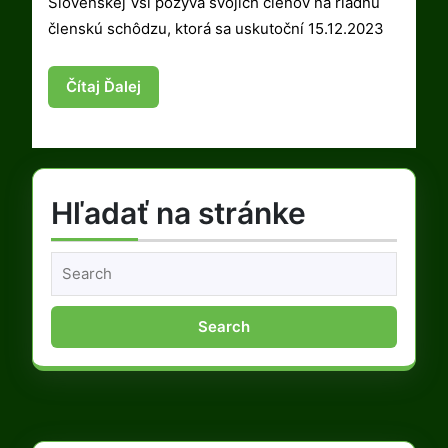
Slovenskej Vsi pozýva svojich členov na riadnu
schôdzu
členskú schôdzu, ktorá sa uskutoční 15.12.2023
Čítaj
Čítaj Ďalej
Ďalej
Hľadať na stránke
Search
for: