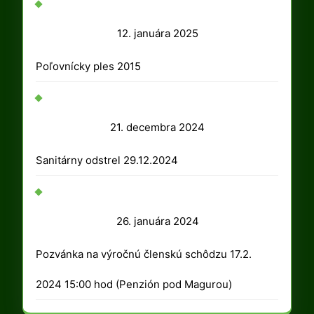
12.
12. januára 2025
januára
Poľovnícky ples 2015
2025
21.
21. decembra 2024
decembra
Sanitárny odstrel 29.12.2024
2024
26.
26. januára 2024
januára
Pozvánka na výročnú členskú schôdzu 17.2.
2024
2024 15:00 hod (Penzión pod Magurou)