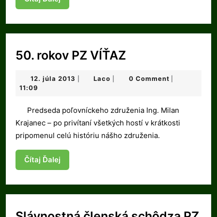
Ďalej
50.
50. rokov PZ VÍŤAZ
rokov
12.
Laco
12. júla 2013
Laco
0 Comment
|
|
|
PZ
júla
11:09
VÍŤAZ
2013
Predseda poľovníckeho združenia Ing. Milan
Krajanec – po privítaní všetkých hostí v krátkosti
pripomenul celú históriu nášho združenia.
Čítaj
Čítaj Ďalej
Ďalej
Slávnostná členská schôdza PZ