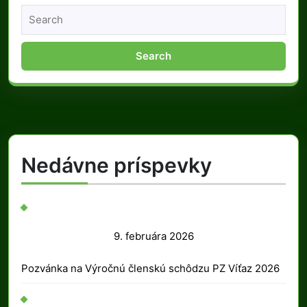
Search
for:
Nedávne príspevky
9.
9. februára 2026
februára
Pozvánka na Výročnú členskú schôdzu PZ Víťaz 2026
2026