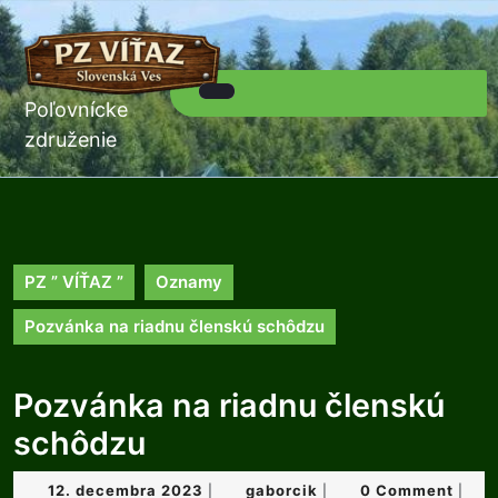
Skip
to
content
Skip
to
Poľovnícke
Open
content
Button
združenie
PZ ” VÍŤAZ ”
Oznamy
Pozvánka na riadnu členskú schôdzu
Pozvánka na riadnu členskú
schôdzu
12.
gaborcik
12. decembra 2023
gaborcik
0 Comment
|
|
|