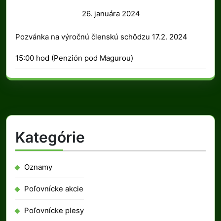
26.
26. januára 2024
januára
Pozvánka na výročnú členskú schôdzu 17.2. 2024
2024
15:00 hod (Penzión pod Magurou)
Kategórie
Oznamy
Poľovnícke akcie
Poľovnícke plesy