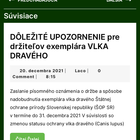
v
článku
Súvisiace
Previous
Next
post:
post:
DÔLEŽITÉ UPOZORNENIE pre
držiteľov exemplára VLKA
DÔLEŽITÉ
DRAVÉHO
UPOZORNENIE
20.
Laco
20. decembra 2021
Laco
0
|
|
pre
decembra
Comment
8:15
|
držiteľov
2021
Zaslanie písomného oznámenia o držbe a spôsobe
exemplára
nadobudnutia exemplára vlka dravého Štátnej
VLKA
ochrane prírody Slovenskej republiky (ŠOP SR)
DRAVÉHO
v termíne do 31. decembra 2021 V súvislosti so
zmenou statusu ochrany vlka dravého (Canis lupus)
Čítaj
Čítaj Ďalej