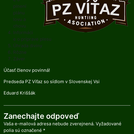
plnení
plánu
lovu a
chovu
Informáci
e o príprave plesu
Úhrada diviny
Rôzne
Záver
Účasť členov povinná!
Predseda PZ Víťaz so sídlom v Slovenskej Vsi
Eduard Kriššák
Zanechajte odpoveď
Vaša e-mailová adresa nebude zverejnená.
Vyžadované
polia sú označené
*