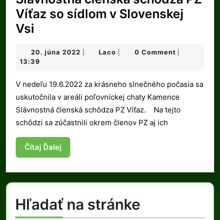
Víťaz so sídlom v Slovenskej
Slávnostná
Vsi
členská
20.
Laco
20. júna 2022
Laco
0 Comment
|
|
|
schôdza
júna
13:39
PZ
2022
V nedeľu 19.6.2022 za krásneho slnečného počasia sa
Víťaz
uskutočnila v areáli poľovníckej chaty Kamence
so
Slávnostná členská schôdza PZ Víťaz. Na tejto
sídlom
schôdzi sa zúčastnili okrem členov PZ aj ich
v
Slovenskej
Čítaj
Čítaj Ďalej
Ďalej
Vsi
Hľadať na stránke