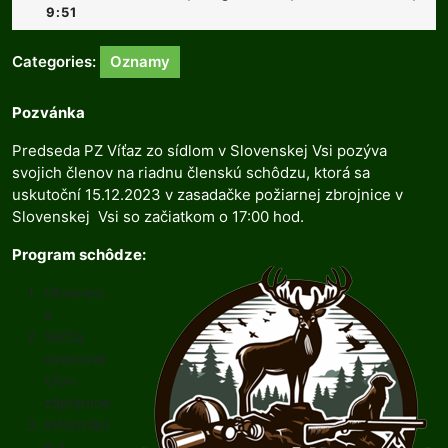
decembra
9:51
2023
Categories:
Oznamy
Pozvánka
Predseda PZ Víťaz zo sídlom v Slovenskej Vsi pozýva
svojich členov na riadnu členskú schôdzu, ktorá sa
uskutoční 15.12.2023 v zasadačke požiarnej zbrojnice v
Slovenskej Vsi so začiatkom o 17:00 hod.
Program schôdze:
Otvoreni
e
Voľba
overovat
eľov
zápisnice
Informáci
e o