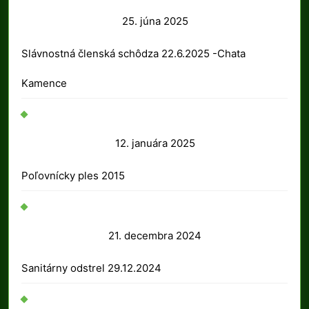
25.
25. júna 2025
júna
Slávnostná členská schôdza 22.6.2025 -Chata
2025
Kamence
12.
12. januára 2025
januára
Poľovnícky ples 2015
2025
21.
21. decembra 2024
decembra
Sanitárny odstrel 29.12.2024
2024