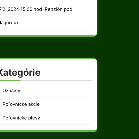
2024
7.2. 2024 15:00 hod (Penzión pod
agurou)
Kategórie
Oznamy
Poľovnícke akcie
Poľovnícke plesy