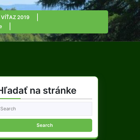
 VÍŤAZ 2019
e
Hľadať na stránke
earch
or: