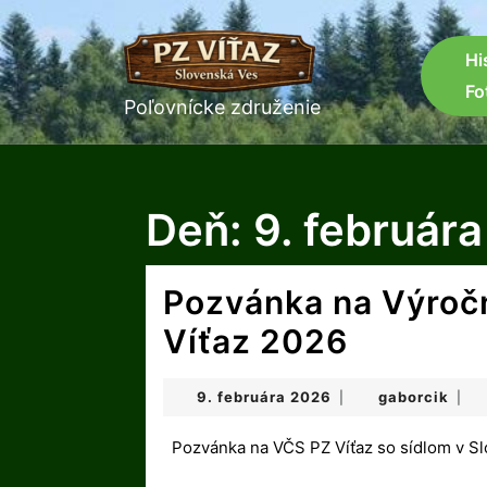
Skip
to
content
Hi
Skip
Fo
to
Poľovnícke združenie
content
Deň:
9. február
Pozvánka na Výroč
Pozván
Víťaz 2026
na
9.
gabo
9. februára 2026
gaborcik
|
|
Výročnú
februára
2026
Pozvánka na VČS PZ Víťaz so sídlom v S
členskú