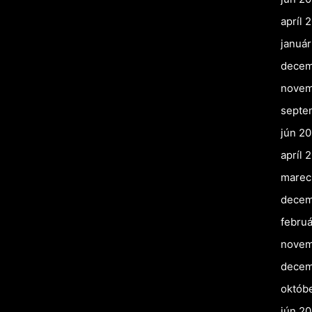
apríl 
januá
decem
novem
septe
jún 2
apríl 
marec
decem
februá
novem
decem
októb
jún 20