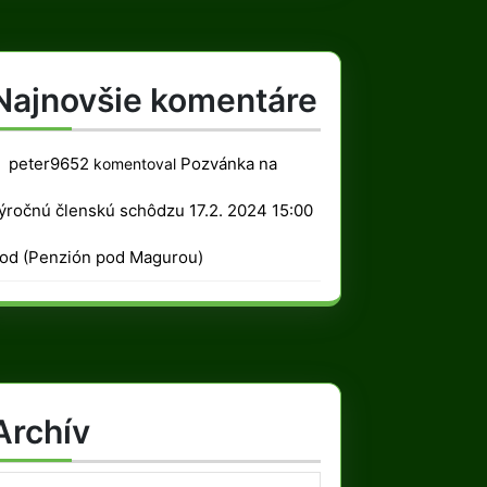
Najnovšie komentáre
peter9652
Pozvánka na
komentoval
ýročnú členskú schôdzu 17.2. 2024 15:00
od (Penzión pod Magurou)
Archív
rchív