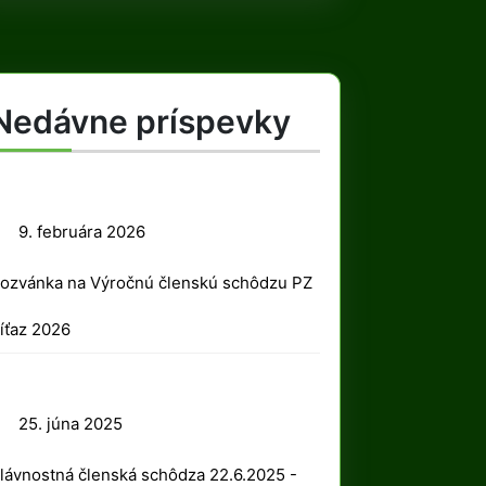
Nedávne príspevky
9.
9. februára 2026
februára
ozvánka na Výročnú členskú schôdzu PZ
2026
íťaz 2026
25.
25. júna 2025
júna
lávnostná členská schôdza 22.6.2025 -