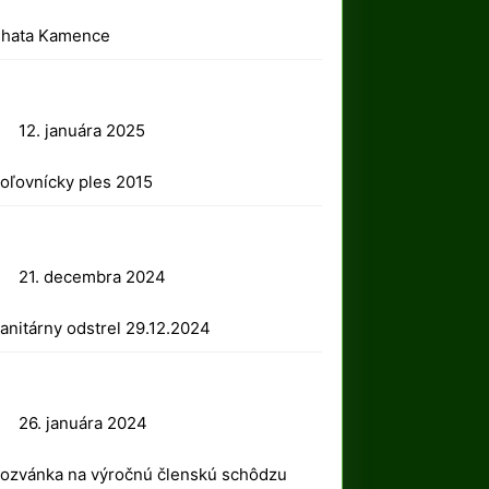
2025
hata Kamence
12.
12. januára 2025
januára
oľovnícky ples 2015
2025
21.
21. decembra 2024
decembra
anitárny odstrel 29.12.2024
2024
26.
26. januára 2024
januára
ozvánka na výročnú členskú schôdzu