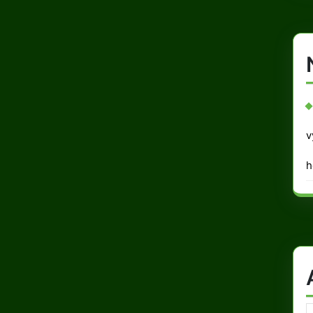
v
h
A