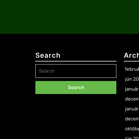
Search
Arc
Search
febru
for:
jún 2
januá
decem
januá
decem
októb
jún 2