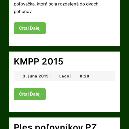
poľovačka, ktorá bola rozdelená do dvoch
pohonov.
Čítaj
Čítaj Ďalej
Ďalej
KMPP
KMPP 2015
2015
3.
Laco
3. júna 2015
Laco
8:28
|
|
júna
2015
Čítaj
Čítaj Ďalej
Ďalej
Ples poľovníkov PZ