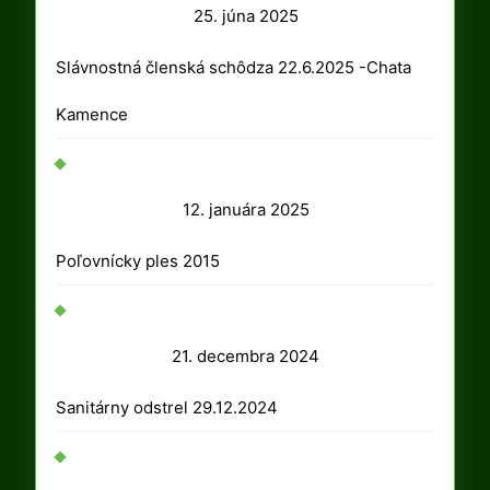
25.
25. júna 2025
júna
Slávnostná členská schôdza 22.6.2025 -Chata
2025
Kamence
12.
12. januára 2025
januára
Poľovnícky ples 2015
2025
21.
21. decembra 2024
decembra
Sanitárny odstrel 29.12.2024
2024