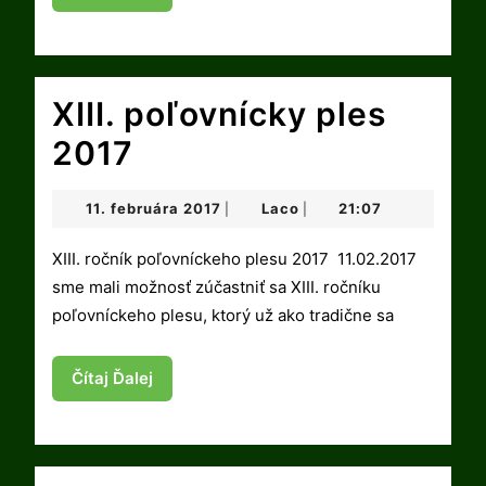
Ďalej
XIII. poľovnícky ples
XIII.
2017
poľovnícky
11.
Laco
11. februára 2017
Laco
21:07
|
|
ples
februára
2017
XIII. ročník poľovníckeho plesu 2017 11.02.2017
2017
sme mali možnosť zúčastniť sa XIII. ročníku
poľovníckeho plesu, ktorý už ako tradične sa
Čítaj
Čítaj Ďalej
Ďalej