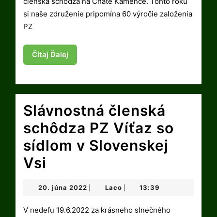
členská schôdza na Chate Kamence. Tohto roku
si naše združenie pripomína 60 výročie založenia
PZ
Čítaj
Čítaj Ďalej
Ďalej
Slávnostná členská
schôdza PZ Víťaz so
sídlom v Slovenskej
Slávnostná
Vsi
členská
20.
Laco
20. júna 2022
Laco
13:39
|
|
schôdza
júna
2022
V nedeľu 19.6.2022 za krásneho slnečného
PZ