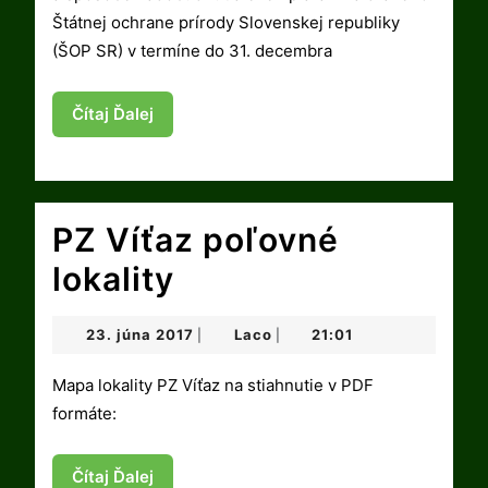
exemplár
Štátnej ochrane prírody Slovenskej republiky
VLKA
(ŠOP SR) v termíne do 31. decembra
DRAVÉHO
Čítaj
Čítaj Ďalej
Ďalej
PZ Víťaz poľovné
PZ
lokality
Víťaz
23.
Laco
23. júna 2017
Laco
21:01
|
|
poľovné
júna
2017
Mapa lokality PZ Víťaz na stiahnutie v PDF
lokality
formáte:
Čítaj
Čítaj Ďalej