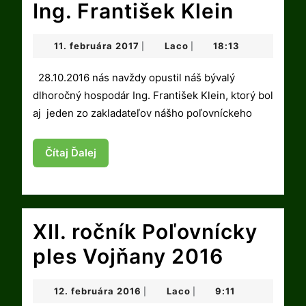
Ing.
Ing. František Klein
Franti
11.
Laco
11. februára 2017
Laco
18:13
|
|
Klein
februára
2017
28.10.2016 nás navždy opustil náš bývalý
dlhoročný hospodár Ing. František Klein, ktorý bol
aj jeden zo zakladateľov nášho poľovníckeho
Čítaj
Čítaj Ďalej
Ďalej
XII. ročník Poľovnícky
XII.
ples Vojňany 2016
ročník
12.
Laco
12. februára 2016
Laco
9:11
|
|
Poľovní
februára