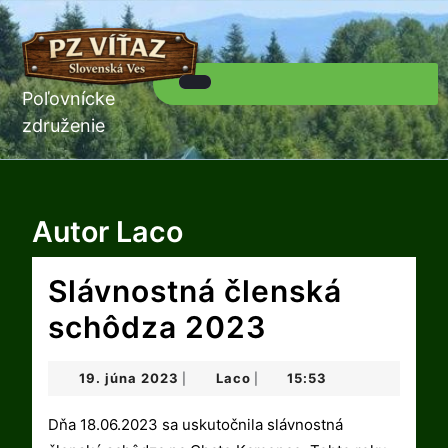
Skip
to
content
Skip
to
Poľovnícke
Open
content
Button
združenie
Autor
Laco
Slávnostná členská
Slávnostná
schôdza 2023
členská
19.
Laco
19. júna 2023
Laco
15:53
|
|
schôdza
júna
2023
Dňa 18.06.2023 sa uskutočnila slávnostná
2023