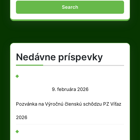
Nedávne príspevky
9.
9. februára 2026
februára
Pozvánka na Výročnú členskú schôdzu PZ Víťaz
2026
2026