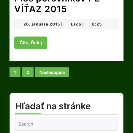
Ples
VÍŤAZ 2015
poľovníkov
26.
Laco
26. januára 2015
Laco
8:25
|
|
PZ
januára
2015
VÍŤAZ
Čítaj
Čítaj Ďalej
Ďalej
2015
Stránkovanie
1
2
Nasledujúce
príspevkov
Hľadať na stránke
Search
for: