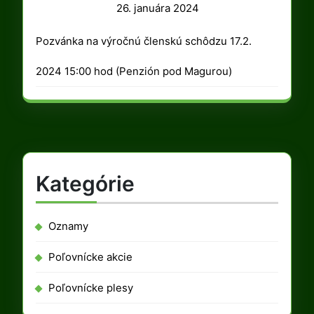
26.
26. januára 2024
januára
Pozvánka na výročnú členskú schôdzu 17.2.
2024
2024 15:00 hod (Penzión pod Magurou)
Kategórie
Oznamy
Poľovnícke akcie
Poľovnícke plesy