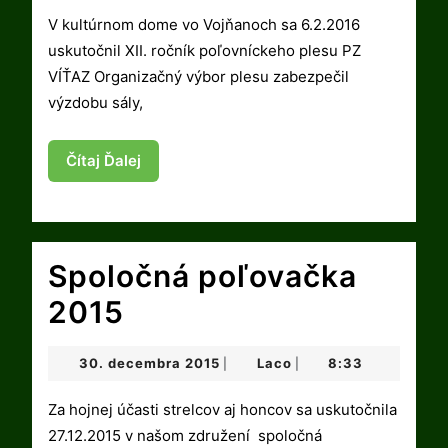
2016
V kultúrnom dome vo Vojňanoch sa 6.2.2016
ples
uskutočnil XII. ročník poľovníckeho plesu PZ
Vojňany
VÍŤAZ Organizačný výbor plesu zabezpečil
2016
výzdobu sály,
Čítaj
Čítaj Ďalej
Ďalej
Spoločná poľovačka
Spoločná
2015
poľovačka
30.
Laco
30. decembra 2015
Laco
8:33
|
|
2015
decembra
2015
Za hojnej účasti strelcov aj honcov sa uskutočnila
27.12.2015 v našom združení spoločná