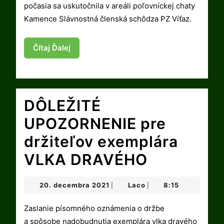
počasia sa uskutočnila v areáli poľovníckej chaty
Víťaz
Kamence Slávnostná členská schôdza PZ Víťaz.
so
sídlom
Čítaj
Čítaj Ďalej
Ďalej
v
Slovenskej
DÔLEŽITÉ
Vsi
UPOZORNENIE pre
držiteľov exemplára
DÔLEŽITÉ
VLKA DRAVÉHO
UPOZORN
20.
Laco
20. decembra 2021
Laco
8:15
|
|
pre
decembra
2021
Zaslanie písomného oznámenia o držbe
držiteľov
a spôsobe nadobudnutia exemplára vlka dravého