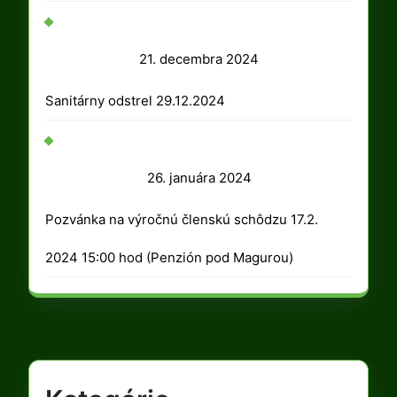
2025
21.
21. decembra 2024
decembra
Sanitárny odstrel 29.12.2024
2024
26.
26. januára 2024
januára
Pozvánka na výročnú členskú schôdzu 17.2.
2024
2024 15:00 hod (Penzión pod Magurou)