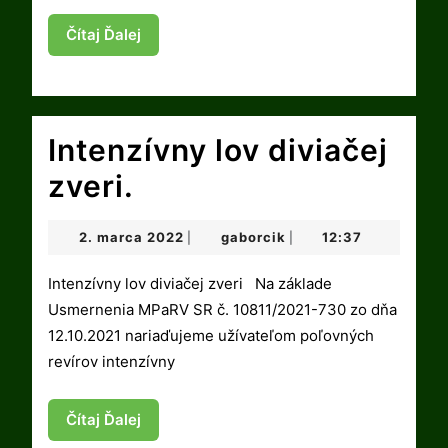
Čítaj
Čítaj Ďalej
Ďalej
Intenzívny lov diviačej
Intenzívny
zveri.
lov
2.
gaborcik
2. marca 2022
gaborcik
12:37
|
|
diviačej
marca
2022
Intenzívny lov diviačej zveri Na základe
zveri.
Usmernenia MPaRV SR č. 10811/2021-730 zo dňa
12.10.2021 nariaďujeme užívateľom poľovných
revírov intenzívny
Čítaj
Čítaj Ďalej
Ďalej