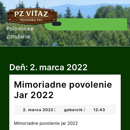
Skip
to
content
Skip
to
Poľovnícke
Open
content
Button
združenie
Deň:
2. marca 2022
Mimoriadne povolenie
Mimoriadne
Jar 2022
povolenie
2.
gaborcik
2. marca 2022
gaborcik
12:43
|
|
Jar
marca
2022
Mimoriadne povolenie jar 2022
2022