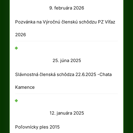
9.
9. februára 2026
februára
Pozvánka na Výročnú členskú schôdzu PZ Víťaz
2026
2026
25.
25. júna 2025
júna
Slávnostná členská schôdza 22.6.2025 -Chata
2025
Kamence
12.
12. januára 2025
januára
Poľovnícky ples 2015